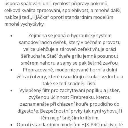
úspora spalování uhlí, rychlost přípravy pokrmů,
celková kvalita zpracování, spolehlivost, a mnohé další,
nabízejí teď „HJÁčka“ oproti standardním modelům
mnohé vychytávky:
Zejména se jedná o hydraulický systém
samodovíracích dvířek, který v běžném provozu
velice ulehčuje a zároveň zefektivňuje práci
šéfkuchaře. Stačí dveře grilu jemně posunout
směrem nahoru a samy se pak šetrně zavřou.
Přepracované, modernizované horní a dolní
větrací otvory, které usnadňují cirkulaci vzduchu a
také se teď snadněji čistí.
Vylepšený filtr pro zachytávání popílku a jisker,
zvýšenou účinnost Firebreaku, kterou
zaznamenáte při chlazení kouře proudícího do
digestoře. Bezpečnostní prvky tak nyní vyhovují i
těm nejpřísnějším kritériím.
Oproti standardním modelům HJX-PRO má dvojité