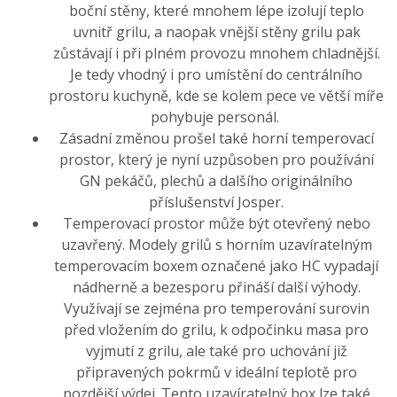
boční stěny, které mnohem lépe izolují teplo
uvnitř grilu, a naopak vnější stěny grilu pak
zůstávají i při plném provozu mnohem chladnější.
Je tedy vhodný i pro umístění do centrálního
prostoru kuchyně, kde se kolem pece ve větší míře
pohybuje personál.
Zásadní změnou prošel také horní temperovací
prostor, který je nyní uzpůsoben pro používání
GN pekáčů, plechů a dalšího originálního
příslušenství Josper.
Temperovací prostor může být otevřený nebo
uzavřený. Modely grilů s horním uzavíratelným
temperovacím boxem označené jako HC vypadají
nádherně a bezesporu přináší další výhody.
Využívají se zejména pro temperování surovin
před vložením do grilu, k odpočinku masa pro
vyjmutí z grilu, ale také pro uchování již
připravených pokrmů v ideální teplotě pro
pozdější výdej. Tento uzavíratelný box lze také