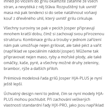
ihned po vložení do grilu okamžitě zatáhne ze všech
stran, a nevytéká z něj šťáva. Rozpuštěný tuk uvnitř
masa má pak tendenci si do sebe natáhnout voňavý
kouř z dřevěného uhlí, který uvnitř grilu cirkuluje.
Všechny suroviny se pak v pecích Josper připravují
mnohem kratší dobu, čímž si zachovají svou přirozenou
strukturu. Kombinace grilu a trouby v jednom zařízení
nám pak umožňuje nejen grilovat, ale také péct a vařit
(například ve speciálním nádobí Josper). Můžeme tak
připravovat nejen maso, ryby a mořské plody, ale také
omáčky, kaše, pyré, a všechny možné druhy zeleniny,
brambor, rýže a dalších příloh.
Prémiová modelová řada grilů Josper HJA-PLUS je nyní
ještě lepší.
Úchvatný design není to jediné, čím se nyní modely HJA-
PLUS mohou pochlubit. Při zachování veškerých
vlastností standardní řady HJX-PRO, jako jsou například: