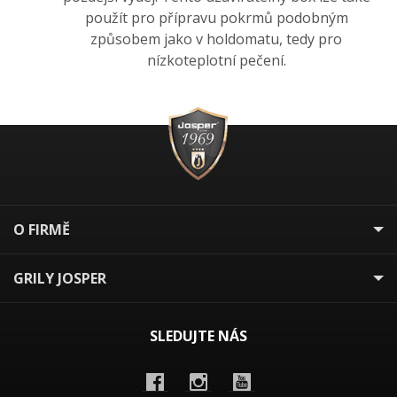
použít pro přípravu pokrmů podobným
způsobem jako v holdomatu, tedy pro
nízkoteplotní pečení.
O FIRMĚ
GRILY JOSPER
SLEDUJTE NÁS