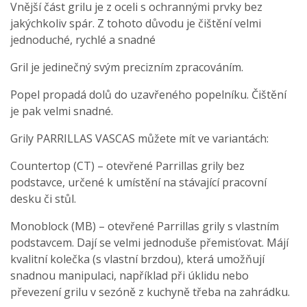
Vnější část grilu je z oceli s ochrannými prvky bez
jakýchkoliv spár. Z tohoto důvodu je čištění velmi
jednoduché, rychlé a snadné
Gril je jedinečný svým precizním zpracováním.
Popel propadá dolů do uzavřeného popelníku. Čištění
je pak velmi snadné.
Grily PARRILLAS VASCAS můžete mít ve variantách:
Countertop (CT) – otevřené Parrillas grily bez
podstavce, určené k umístění na stávající pracovní
desku či stůl.
Monoblock (MB) – otevřené Parrillas grily s vlastním
podstavcem. Dají se velmi jednoduše přemisťovat. Májí
kvalitní kolečka (s vlastní brzdou), která umožňují
snadnou manipulaci, například při úklidu nebo
převezení grilu v sezóně z kuchyně třeba na zahrádku.